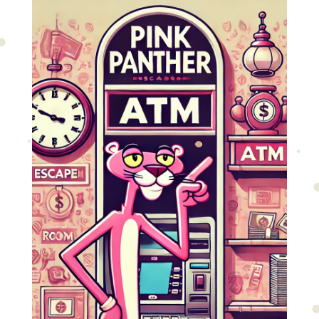
PINK PANTER -
Tajna misija u
podzemlju
Dobrodošli u svet luksuza, intrige i
savršeno isplaniranih plački.
Postani deo legendarne ekipe Pink
Pantera i zakorači u najopasniju i
najuzbudljiviju misiju so sada.
Sve počinje u mračnom tunelu...