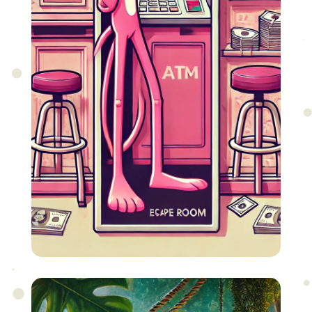
Tama skriva tragove, ali i opasnosti.
Samo oni najhrabriji, najmudriji i
najsnalažljiviji mogu do kraja.