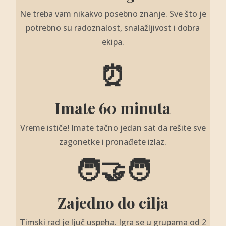
Ne treba vam nikakvo posebno znanje. Sve što je
potrebno su radoznalost, snalažljivost i dobra
ekipa.
⏰
Imate 60 minuta
Vreme ističe! Imate tačno jedan sat da rešite sve
zagonetke i pronađete izlaz.
🧑‍🤝‍🧑
Zajedno do cilja
Timski rad je ljuč uspeha. Igra se u grupama od 2