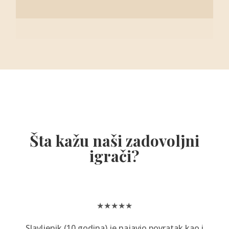
Šta kažu naši zadovoljni
igrači?
★★★★★
Slavljenik (10 godina) je najavio povratak kao i