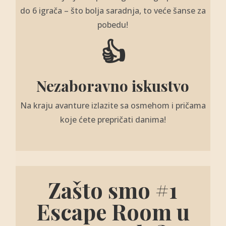
do 6 igrača – što bolja saradnja, to veće šanse za
pobedu!
👍
Nezaboravno iskustvo
Na kraju avanture izlazite sa osmehom i pričama
koje ćete prepričati danima!
Zašto smo #1
Escape Room u