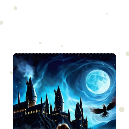
HARRY POTTER - Tajna
Horvotskovskih hodnika
Zakorači kroz vrata iza kojih mašta