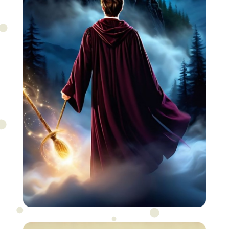
postaje stvarnost, a svaki korak vodi
dublje u svet čarolije!
Dobrodošli u Hogvorts, školu
veštičarenja i magije...
Ali nešto nije u redu. Magija bledi, a
tama se polako širi kroz kamene
hodnike.