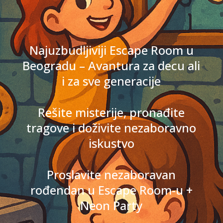
Najuzbudljiviji Escape Room u
Beogradu – Avantura za decu ali
i za sve generacije
Rešite misterije, pronađite
tragove i doživite nezaboravno
iskustvo
Proslavite nezaboravan
rođendan u Escape Room-u +
Neon Party