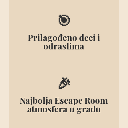
🎯
Prilagođeno deci i
odraslima
🎉
Najbolja Escape Room
atmosfera u gradu