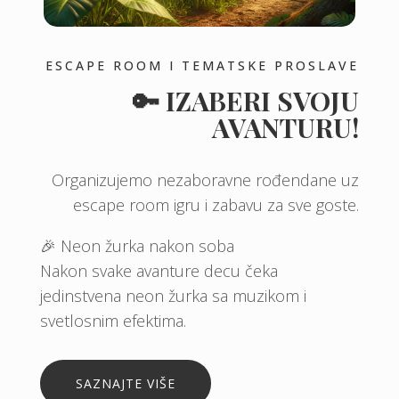
ESCAPE ROOM I TEMATSKE PROSLAVE
🔑 IZABERI SVOJU
AVANTURU!
Organizujemo nezaboravne rođendane uz
escape room igru i zabavu za sve goste.
🎉 Neon žurka nakon soba
Nakon svake avanture decu čeka
jedinstvena neon žurka sa muzikom i
svetlosnim efektima.
SAZNAJTE VIŠE