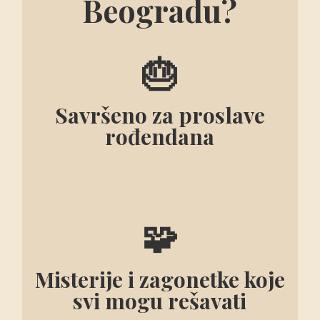
Beogradu?
🎂
S
avršeno za proslave
rođendana
🧩
Misterije i zagonetke koje
svi mogu
rešavati