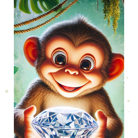
JUNGLE MYSTERY -
Lov na dijamant
Zakorači u divlju džunglu, gde svaki
šum može biti znak opasnosti... ili put
do blaga.
Vreme je stalo, civilizacija je daleko -
a tajne drevne prašume čuvaju ono
što mnogi vekovima traže:
Legendarni dijmant, skriven duboko
u srcu džungle.