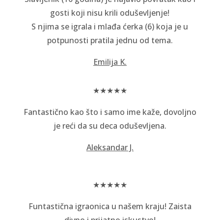
gosti koji nisu krili oduševljenje!
S njima se igrala i mlađa ćerka (6) koja je u
potpunosti pratila jednu od tema.
Emilija K.
★★★★★
Fantastično kao što i samo ime kaže, dovoljno
je reći da su deca oduševljena.
Aleksandar J.
★★★★★
Funtastična igraonica u našem kraju! Zaista
divno i prijatno iskustvo!